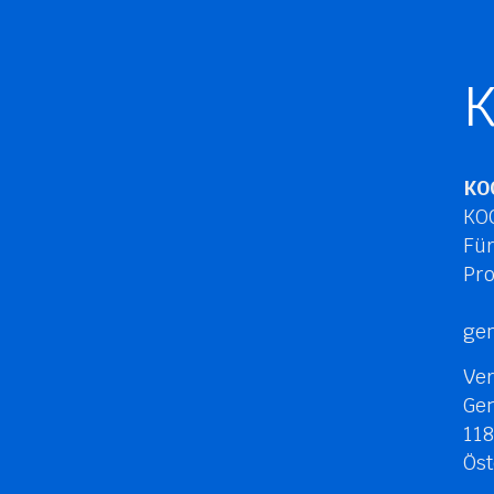
K
KO
KOO
Fü
Pro
ge
Ver
Gen
11
Öst